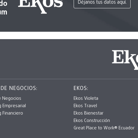
ido
Déjanos tus datos aquí.
um
 DE NEGOCIOS:
EKOS:
e Negocios
Ekos Violeta
g Empresarial
Ekos Travel
g Financiero
Ekos Bienestar
Ekos Construcción
Great Place to Work® Ecuador