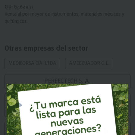
CIU:
G4649.33
Venta al por mayor de instrumentos, materiales médicos y
quirúrgicos.
Otras empresas del sector
MEDICORSA CIA. LTDA
AMCECUADOR C. L.
PERFECTECH S. A.
COMERCIO Y REPRESENTACIONES
INTERNACIONALES C. A. -COMERICA-
ADVANCED MEDICAL IMAGING DEL