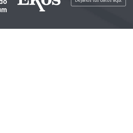
ido
Déjanos tus datos aquí.
um