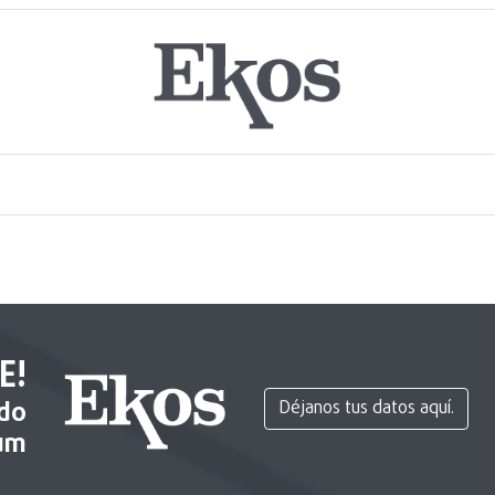
E!
ido
Déjanos tus datos aquí.
um