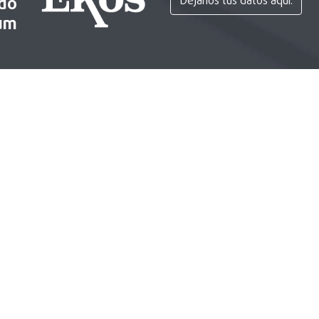
ido
Déjanos tus datos aquí.
um