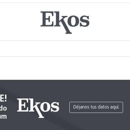
E!
ido
Déjanos tus datos aquí.
um