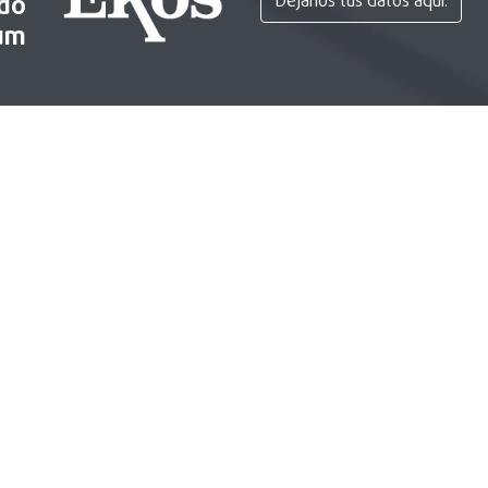
ido
Déjanos tus datos aquí.
um