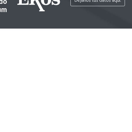
ido
Déjanos tus datos aquí.
um