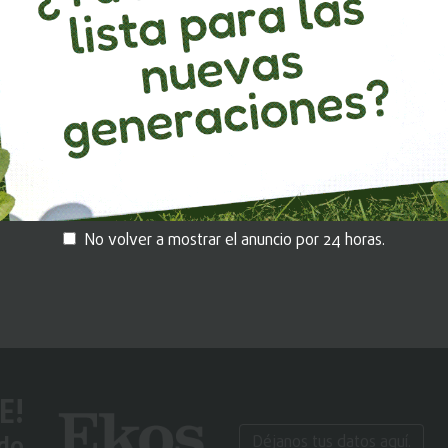
elecomunicaciones, redes informáticas y líneas de televisión por cabl
icos, equipo doméstico y sistemas de c
 RIVADENEIRA S. A.
TECNOVOLADURAS S.A.
ENGE
No volver a mostrar el anuncio por 24 horas.
E!
ido
Déjanos tus datos aquí.