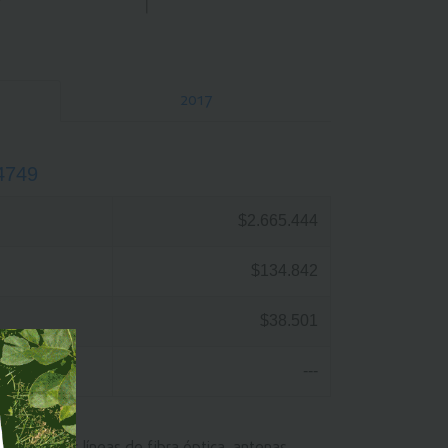
2017
4749
$2.665.444
$134.842
$38.501
---