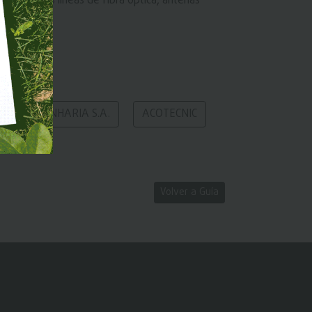
e, incluidas líneas de fibra óptica, antenas
VIX ENGENHARIA S.A.
ACOTECNIC
Volver a Guía