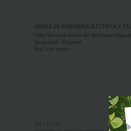
OBRAS DE INGENIERIA ELECTRICA Y TE
Cdla. Vernaza Norte Av. Hermano Miguel
Guayaquil - Ecuador
(04) 239-9492
CIU:
F4321.01