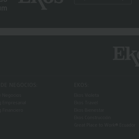
um
 DE NEGOCIOS:
EKOS:
e Negocios
Ekos Violeta
g Empresarial
Ekos Travel
g Financiero
Ekos Bienestar
Ekos Construcción
Great Place to Work® Ecuador