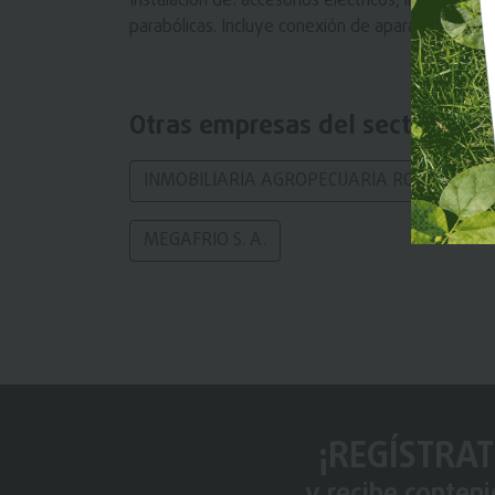
Instalación de: accesorios eléctricos, líneas de t
parabólicas. Incluye conexión de aparatos eléctr
Otras empresas del sector
INMOBILIARIA AGROPECUARIA ROMMEL ORBE
MEGAFRIO S. A.
¡REGÍSTRAT
y recibe conten