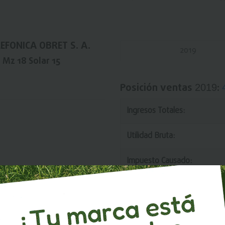
LEFONICA OBRET S. A.
2019
 Mz 18 Solar 15
Posición ventas
:
2019
Ingresos Totales:
Utilidad Bruta:
Impuesto Causado:
Utilidad/Ingresos: