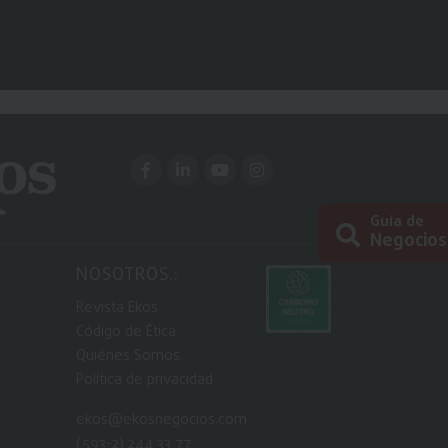
Guía de
Negocios
NOSOTROS.:
Busc
Revista Ekos
Código de Ética
Quiénes Somos
Política de privacidad
ekos@ekosnegocios.com
(593-2) 244 33 77