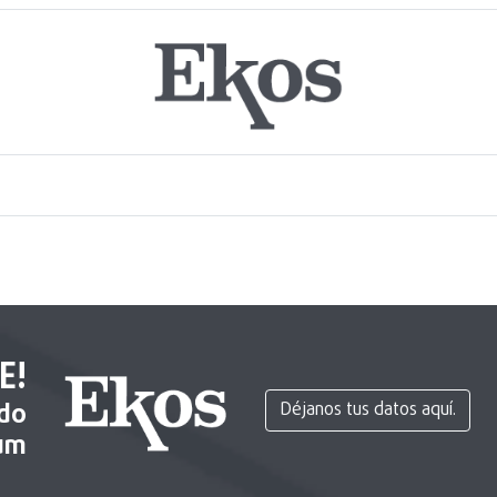
E!
ido
Déjanos tus datos aquí.
um