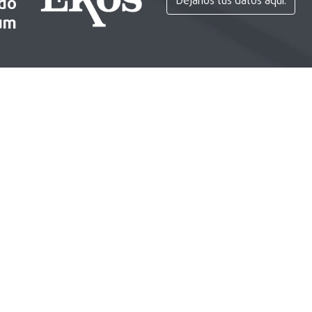
ido
Déjanos tus datos aquí.
um