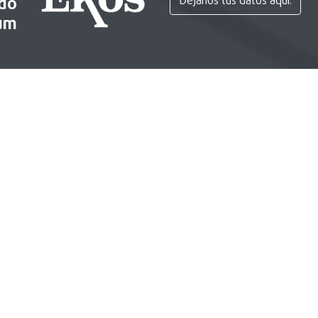
ido
Déjanos tus datos aquí.
um