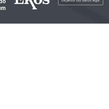
ido
Déjanos tus datos aquí.
um