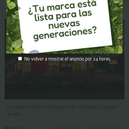
en latinoamérica?
No volver a mostrar el anuncio por 24 horas.
Los icónicos Chicken McNuggets de McDonald’s cumplen
40 años