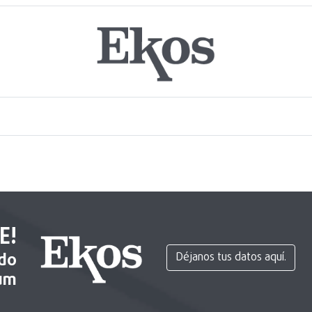
E!
ido
Déjanos tus datos aquí.
um