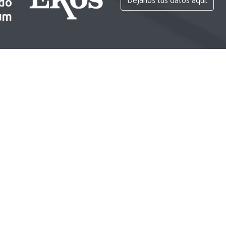
ido
Déjanos tus datos aquí.
um