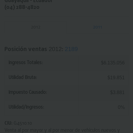
Guayaquil - Ecuador
(04) 288-4820
2012
2011
Posición ventas
:
2012
2189
Ingresos Totales:
$6.135.056
Utilidad Bruta:
$19.851
Impuesto Causado:
$3.881
Utilidad/Ingresos:
0%
CIU:
G4510.10
Venta al por mayor y al por menor de vehículos nuevos y