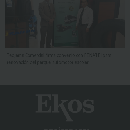
Teojama Comercial firma convenio con FENATEI para
renovación del parque automotor escolar