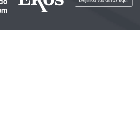
ido
Déjanos tus datos aquí.
um