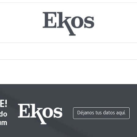
E!
ido
Déjanos tus datos aquí.
um