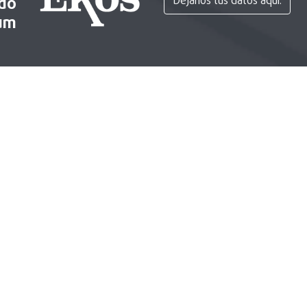
ido
Déjanos tus datos aquí.
um