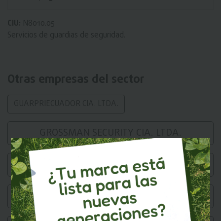
CIU:
N8010.05
Servicios de guardias de seguridad.
Otras empresas del sector
GUARPRIECUADOR CIA. LTDA.
GROSSMAN SECURITY CIA. LTDA.
EMSEOM CIA. LTDA.
TRACKLINK