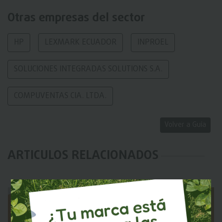
Otras empresas del sector
HP
LEXMARK ECUADOR
INPROEL
SOLUCIONES INTEGRADAS SOLUTIONS S.A.
COMPUVENTAS CIA. LTDA.
Volver a Guía
ARTICULOS RELACIONADOS