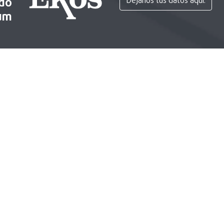
ido
Déjanos tus datos aquí.
um