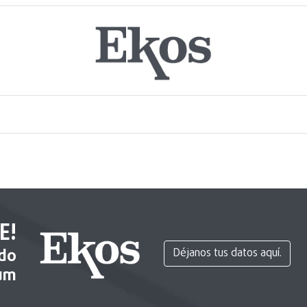
E!
ido
Déjanos tus datos aquí.
um