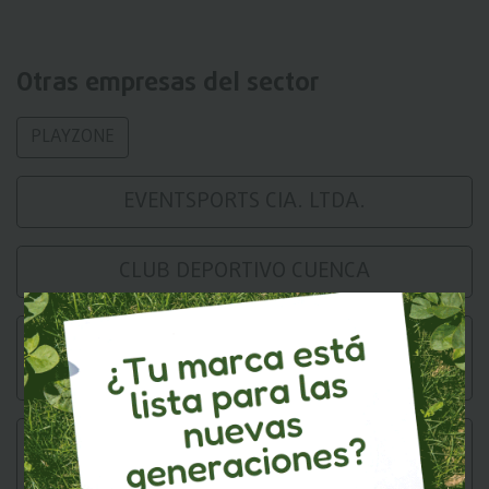
Otras empresas del sector
PLAYZONE
EVENTSPORTS CIA. LTDA.
CLUB DEPORTIVO CUENCA
CENTRO DE RADIO Y TELEVISION CRATEL
C.A.
TELEFONIA CELULAR CESAR ERAZO CIA.
LTDA.