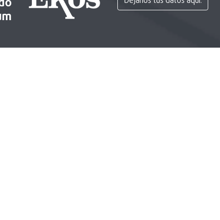
ido
Déjanos tus datos aquí.
um