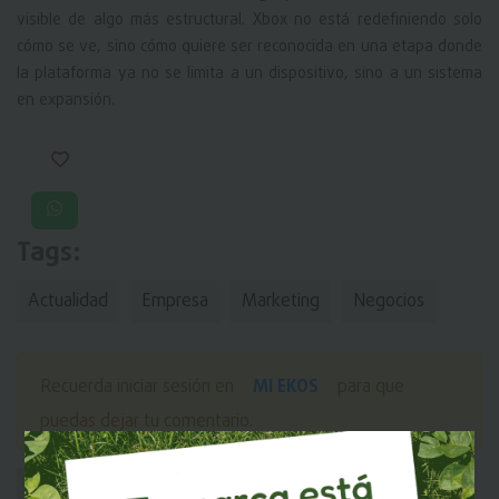
visible de algo más estructural. Xbox no está redefiniendo solo
cómo se ve, sino cómo quiere ser reconocida en una etapa donde
la plataforma ya no se limita a un dispositivo, sino a un sistema
en expansión.
Tags:
Actualidad
Empresa
Marketing
Negocios
MI EKOS
Recuerda iniciar sesión en
para que
puedas dejar tu comentario.