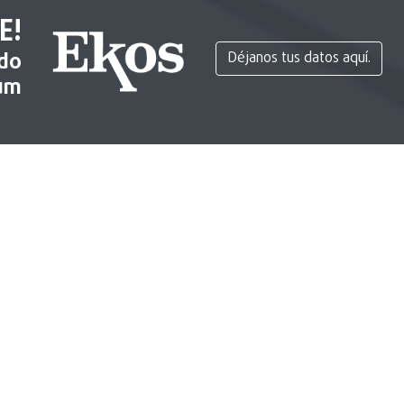
E!
ido
Déjanos tus datos aquí.
um