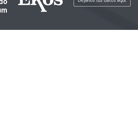
ido
Déjanos tus datos aquí.
um