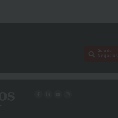
Guía de
Negocios
Busc