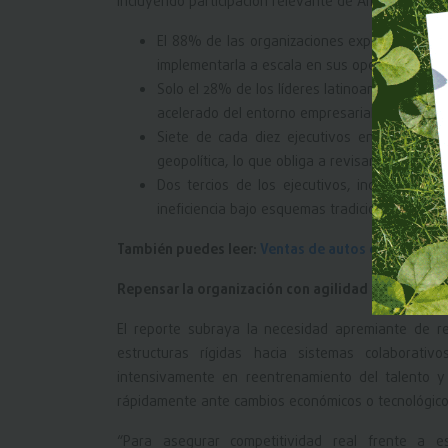
incluyendo participación relevante de América Latin
El 88% de las organizaciones experimenta ac
implementarla a escala en sus operaciones. M
Solo el 28% de los líderes latinoamericanos c
acelerado del entorno empresarial global.
Siete de cada diez ejecutivos en la región i
geopolítica, lo que obliga a revisar modelos 
Dos tercios de los ejecutivos, incluidos los
ineficiencia bajo esquemas tradicionales de ge
También puedes leer:
Ventas de autos crecen con f
Repensar la organización con agilidad
El reporte subraya la necesidad apremiante de re
estructuras rígidas hacia sistemas colaborativ
intensivamente en reentrenamiento del talento y
rápidamente ante cambios económicos o tecnológico
“Para asegurar competitividad real frente a es