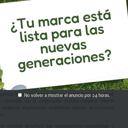
a— revela que:
tualmente con IA; no obstante, el 86% reconoce estar lejos de
enos del 20% reporta impactos tangibles positivos.
onsidera que sus empresas están listas para adaptarse al ritmo
dentifican efectos significativos asociados a la incertidumbre
y estrategias ante mercados fragmentados.
 latinoamericanos, perciben elevados niveles de complejidad e
stión.
uerza pero trámites pendientes frenan el ciclo comercial
pensar las organizaciones con mayor agilidad: migrar desde
No volver a mostrar el anuncio por 24 horas.
os centrados en la colaboración humano-máquina, invertir
 establecer arquitecturas adaptativas capaces de responder
s.
te entorno disruptivo, las organizaciones ecuatorianas y