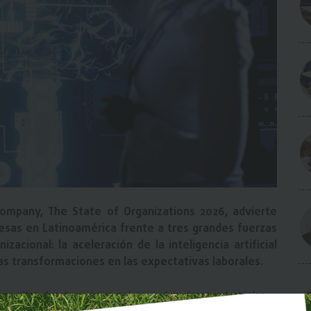
ompany, The State of Organizations 2026, advierte
esas en Latinoamérica frente a tres grandes fuerzas
cional: la aceleración de la inteligencia artificial
das transformaciones en las expectativas laborales.
0 altos directivos en 15 países y 16 sectores industriales —