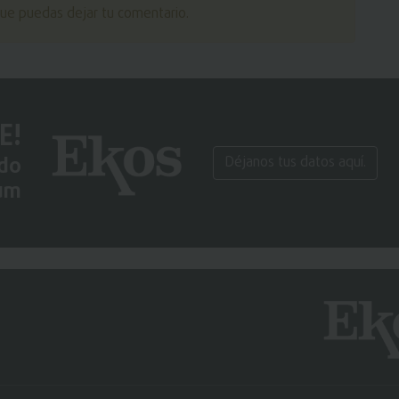
ue puedas dejar tu comentario.
E!
ido
Déjanos tus datos aquí.
um