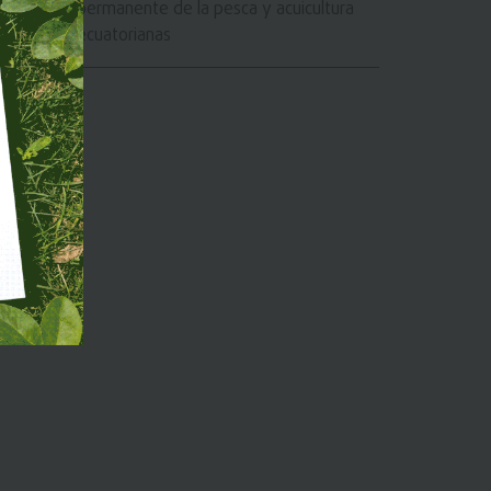
permanente de la pesca y acuicultura
ecuatorianas