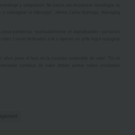
rendizaje y adaptación. No basta con incorporar tecnología: es
 y reimaginar el liderazgo”, afirma Carlos Buitrago, Managing
es post-pandemia —particularmente en digitalización— persisten
ra roles C-level dedicados a IA y apenas un 30% logra reasignar
s años pone el foco en la creación sostenible de valor: “En un
eneración continua de valor deben primar sobre resultados
agement