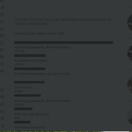
l,
al
les
as
on
de
),
as
de
ón
tar
ón
 el
ra
es
el
 y