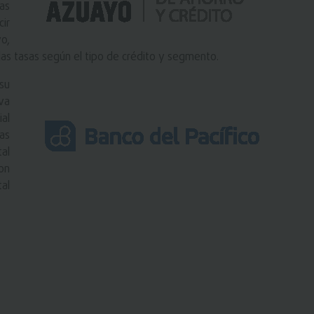
las
ir
yo,
 las tasas según el tipo de crédito y segmento.
su
va
al
as
tal
on
al