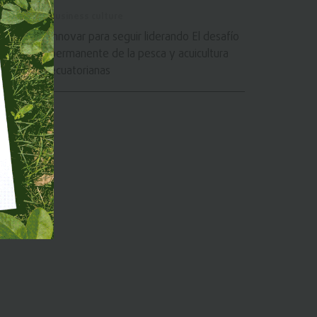
Business culture
Innovar para seguir liderando El desafío
permanente de la pesca y acuicultura
ecuatorianas