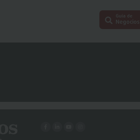
Guía de
Negocios
Busc