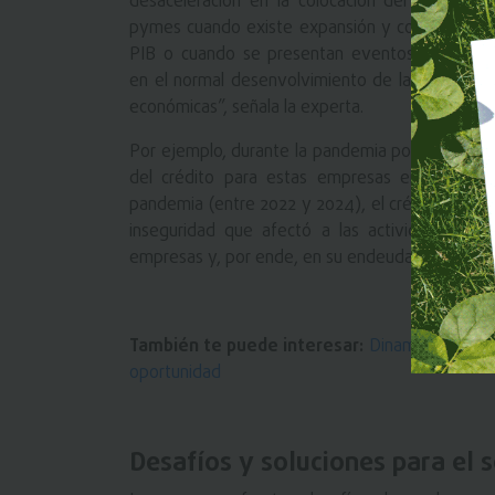
desaceleración en la colocación del crédito pa
pymes cuando existe expansión y contracción d
PIB o cuando se presentan eventos que incid
en el normal desenvolvimiento de las actividad
económicas”, señala la experta.
Por ejemplo, durante la pandemia por Covid-19 
del crédito para estas empresas en -19% c
pandemia (entre 2022 y 2024), el crédito únicam
inseguridad que afectó a las actividades ec
empresas y, por ende, en su endeudamiento.
También te puede interesar:
Dinamizar las ex
oportunidad
Desafíos y soluciones para el 