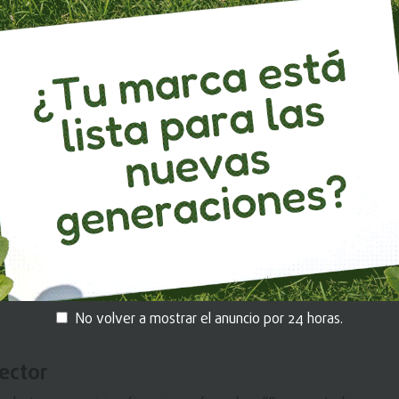
ra
el
en
es
de 2020 se evidenció una caída promedio de la colocación
on respecto a 2018 (periodo pre pandemia) y en post
ente creció en promedio 13% por la crisis energética y de
onómicas, lo que incide en la capacidad de pago de las
portaciones de las pymes ecuatorianas: una visión desde la
No volver a mostrar el anuncio por 24 horas.
sector