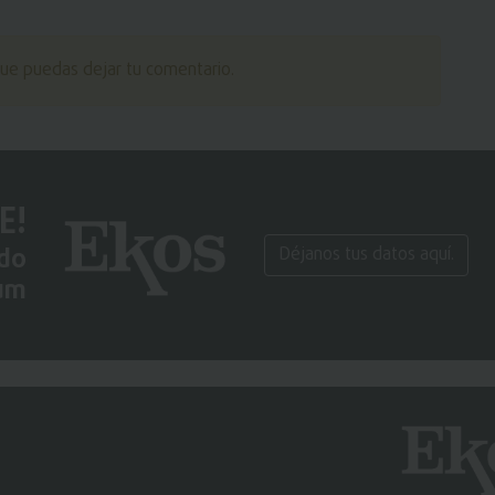
ue puedas dejar tu comentario.
E!
ido
Déjanos tus datos aquí.
um