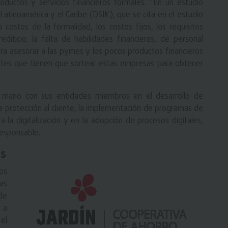
ductos y servicios financieros formales. “En un estudio
atinoamérica y el Caribe (DSIK), que se cita en el estudio
 costos de la formalidad, los costos fijos, los requisitos
editicio, la falta de habilidades financieras, de personal
ara asesorar a las pymes y los pocos productos financieros
tantes que tienen que sortear estas empresas para obtener
a mano con sus entidades miembros en el desarrollo de
a protección al cliente, la implementación de programas de
 la digitalización y en la adopción de procesos digitales,
responsable.
as
os
las
 de
y a
el