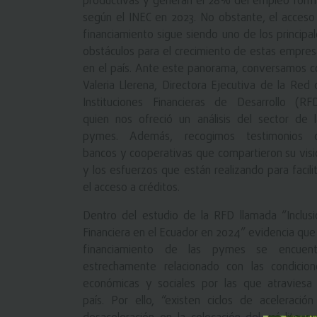
productivas y generan el 28% del empleo forma
según el INEC en 2023. No obstante, el acceso 
financiamiento sigue siendo uno de los principa
obstáculos para el crecimiento de estas empres
en el país. Ante este panorama, conversamos c
Valeria Llerena, Directora Ejecutiva de la Red 
Instituciones Financieras de Desarrollo (RFD
quien nos ofreció un análisis del sector de l
pymes. Además, recogimos testimonios 
bancos y cooperativas que compartieron su visi
y los esfuerzos que están realizando para facili
el acceso a créditos.
Dentro del estudio de la RFD llamada “Inclusi
Financiera en el Ecuador en 2024” evidencia que
financiamiento de las pymes se encuent
estrechamente relacionado con las condicion
económicas y sociales por las que atraviesa 
país. Por ello, “existen ciclos de aceleración