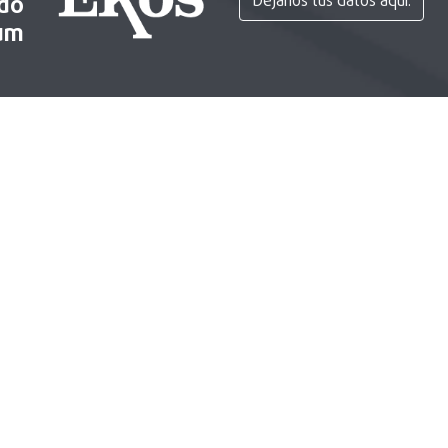
ido
Déjanos tus datos aquí.
um