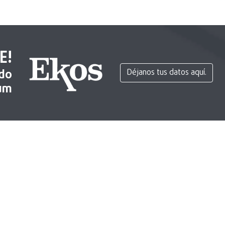
E!
ido
Déjanos tus datos aquí.
um