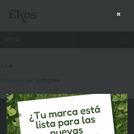
MENÚ
Cotizaciones
por TradingView