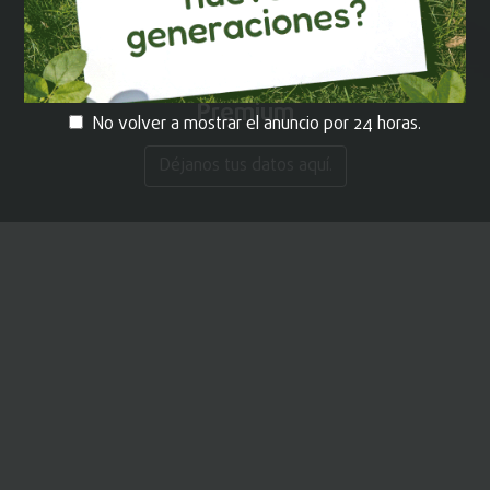
¡REGÍSTRATE!
y recibe contenido
Premium
No volver a mostrar el anuncio por 24 horas.
Déjanos tus datos aquí.