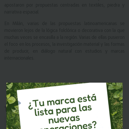
apostaron por propuestas centradas en textiles, piedra y
narrativa espacial.
En Milán, varias de las propuestas latinoamericanas se
movieron lejos de la lógica folclórica o decorativa con la que
muchas veces se encasilla a la región. Varias de ellas pusieron
el foco en los procesos, la investigación material y las formas
de producir, en diálogo natural con estudios y marcas
internacionales.
Tags:
Construcción