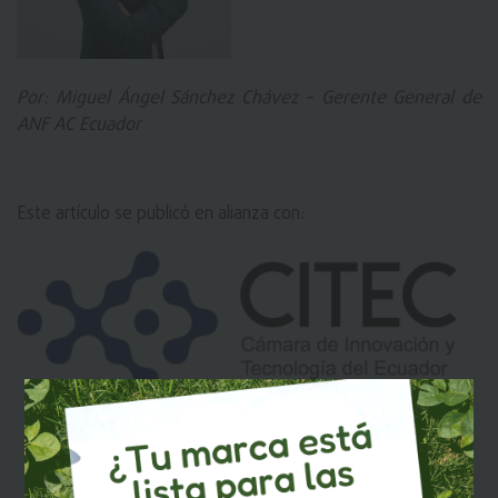
Por: Miguel Ángel Sánchez Chávez – Gerente General de
ANF AC Ecuador
Este artículo se publicó en alianza con: