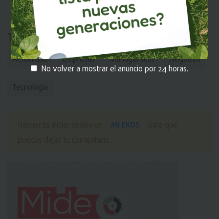
Tags:
Actualidad
Empresas
Management
Negocios
No volver a mostrar el anuncio por 24 horas.
Tecnologí­a
MI EKOS
Recuerda iniciar sesión en
para que
puedas dejar tu comentario.