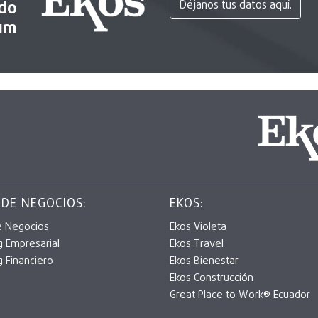
ido
Déjanos tus datos aquí.
um
 DE NEGOCIOS:
EKOS:
e Negocios
Ekos Violeta
g Empresarial
Ekos Travel
g Financiero
Ekos Bienestar
Ekos Construcción
Great Place to Work® Ecuador