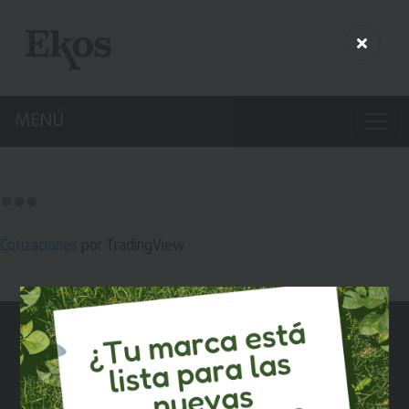
MENÚ
Cotizaciones
por TradingView