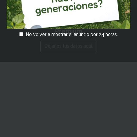
¡REGÍSTRATE!
y recibe contenido
Premium
No volver a mostrar el anuncio por 24 horas.
Déjanos tus datos aquí.