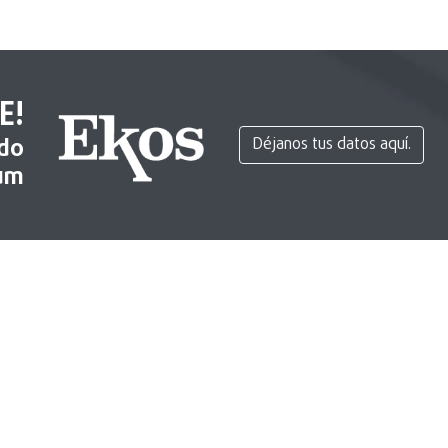
E!
ido
Déjanos tus datos aquí.
um