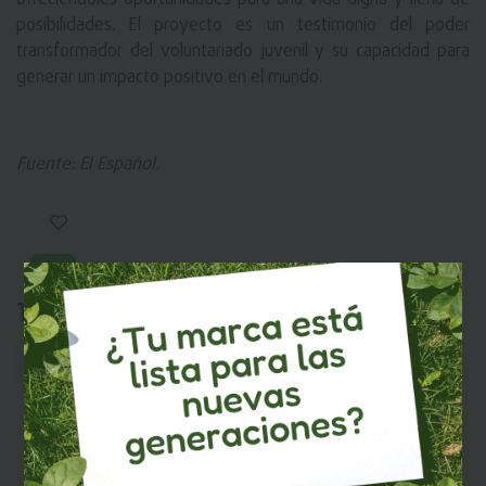
ofreciéndoles oportunidades para una vida digna y llena de
posibilidades. El proyecto es un testimonio del poder
transformador del voluntariado juvenil y su capacidad para
generar un impacto positivo en el mundo.
Fuente: El Español.
Tags:
Actualidad
MI EKOS
Recuerda iniciar sesión en
para que
puedas dejar tu comentario.