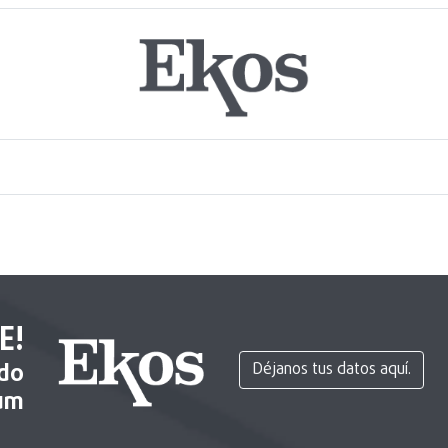
E!
ido
Déjanos tus datos aquí.
um