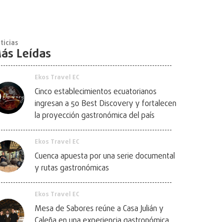
ticias
ás Leídas
Ekos Travel EC
Cinco establecimientos ecuatorianos
ingresan a 50 Best Discovery y fortalecen
la proyección gastronómica del país
Ekos Travel EC
Cuenca apuesta por una serie documental
y rutas gastronómicas
Ekos Travel EC
Mesa de Sabores reúne a Casa Julián y
Caleña en una experiencia gastronómica