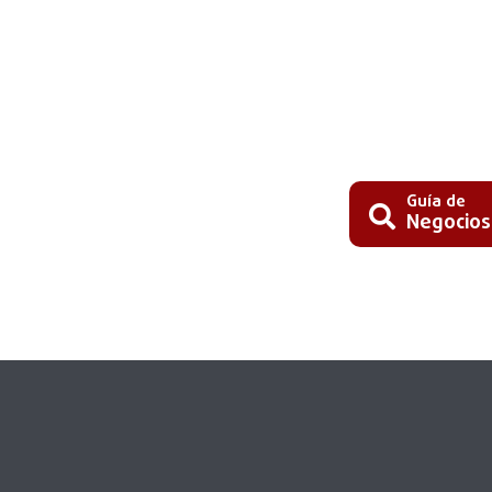
Guía de
Negocios
Busc