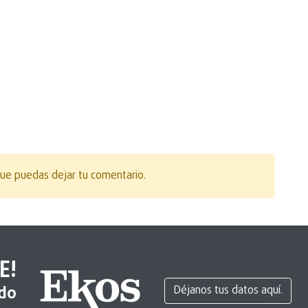
ue puedas dejar tu comentario.
E!
ido
Déjanos tus datos aquí.