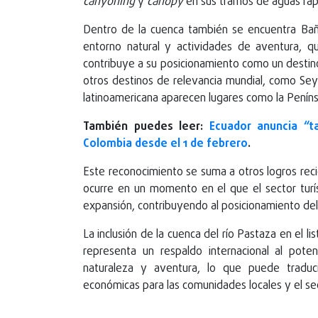
canyoning
y
canopy
en sus tramos de aguas ráp
Dentro de la cuenca también se encuentra Bañ
entorno natural y actividades de aventura, q
contribuye a su posicionamiento como un destino
otros destinos de relevancia mundial, como Sey
latinoamericana aparecen lugares como la Peníns
También puedes leer:
Ecuador anuncia “t
Colombia desde el 1 de febrero
.
Este reconocimiento se suma a otros logros reci
ocurre en un momento en el que el sector turís
expansión, contribuyendo al posicionamiento del
La inclusión de la cuenca del río Pastaza en el 
representa un respaldo internacional al pote
naturaleza y aventura, lo que puede traduc
económicas para las comunidades locales y el sect