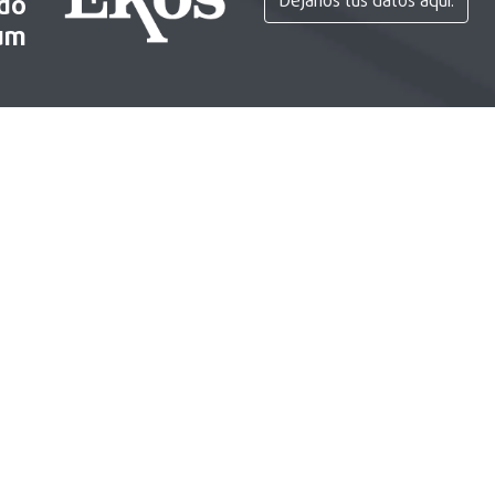
ido
Déjanos tus datos aquí.
um