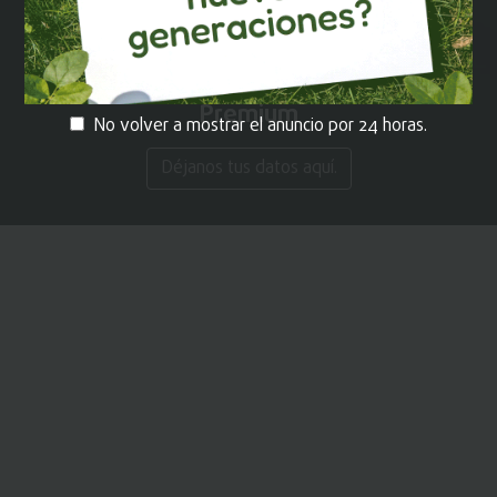
¡REGÍSTRATE!
y recibe contenido
Premium
No volver a mostrar el anuncio por 24 horas.
Déjanos tus datos aquí.