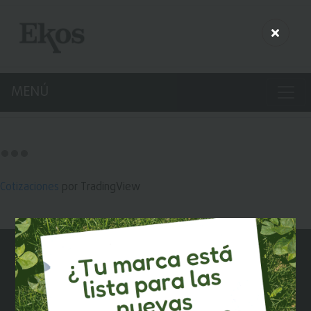
MENÚ
Cotizaciones
por TradingView