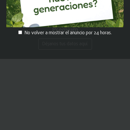
¡REGÍSTRATE!
y recibe contenido
Premium
No volver a mostrar el anuncio por 24 horas.
Déjanos tus datos aquí.