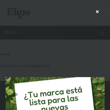
MENÚ
Cotizaciones
por TradingView